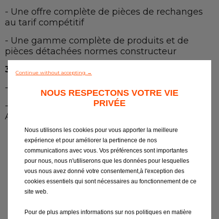
Notre gamme de pièces
- Une offre complète de pièces de rechanges
au tarif compétitif
Contactez nous
- Une gamme complète de produits et de
pièces détachées normes constructeur
Tous les garages
3. Visibilité
Continue without accepting →
Intégrer le réseau
- Support marketing pour votre établissement
NOUS RESPECTONS VOTRE VIE
PRIVÉE
- Communication locale et nationale (Radio,
Affichage, Web etc.)
Nous utilisons les cookies pour vous apporter la meilleure
expérience et pour améliorer la pertinence de nos
communications avec vous. Vos préférences sont importantes
pour nous, nous n'utiliserons que les données pour lesquelles
vous nous avez donné votre consentement,à l'exception des
cookies essentiels qui sont nécessaires au fonctionnement de ce
site web.
Pour de plus amples informations sur nos politiques en matière