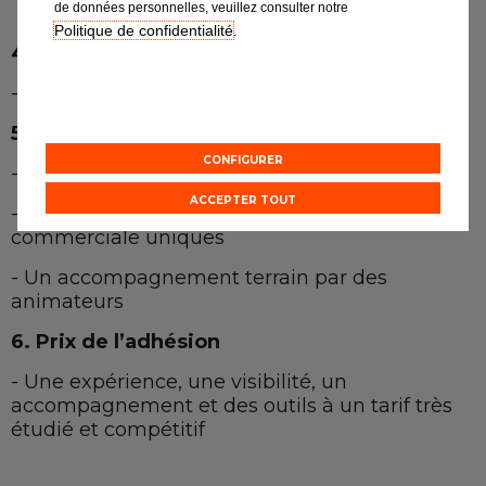
de données personnelles, veuillez consulter notre
Politique de confidentialité
.
4. Outils
- Un large choix d’outils pour vous épauler
5. Accompagnement et animation
CONFIGURER
- Un soutien logistique et technique efficace
ACCEPTER TOUT
- Un programme de formation technique et
commerciale uniques
- Un accompagnement terrain par des
animateurs
6. Prix de l’adhésion
- Une expérience, une visibilité, un
accompagnement et des outils à un tarif très
étudié et compétitif