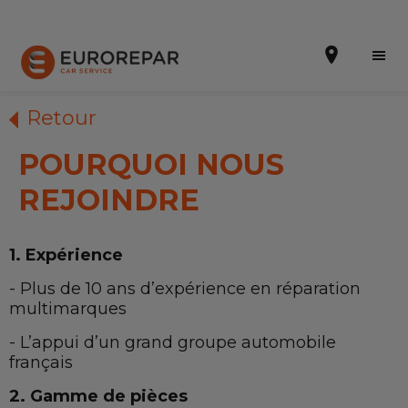
Retour
POURQUOI NOUS
Prendre un rendez-vous
REJOINDRE
Devis en ligne
1. Expérience
Notre enseigne
- Plus de 10 ans d’expérience en réparation
Nos promotions
multimarques
Notre actualité
- L’appui d’un grand groupe automobile
français
Nos prestations
2. Gamme de pièces