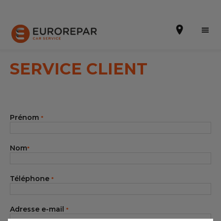
SERVICE CLIENT
Prendre un rendez-vous
Prénom
*
Devis en ligne
Notre enseigne
Nom
*
Nos promotions
Téléphone
*
Notre actualité
Nos prestations
Adresse e-mail
*