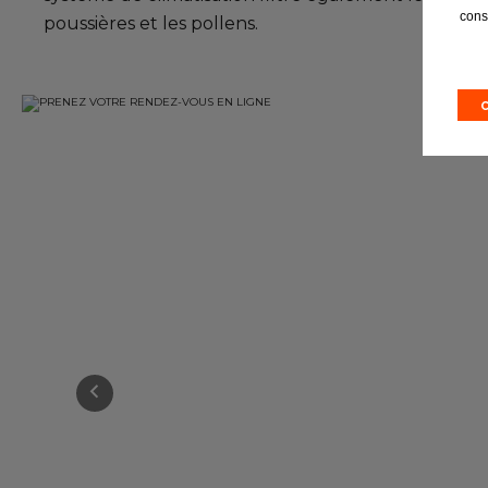
cons
poussières et les pollens.