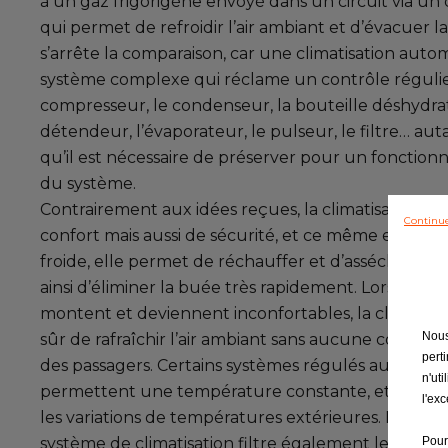
à un gaz frigorigène envoyé dans un circuit via un
Contactez nous
qui permet de refroidir l’air ambiant et d’évacuer la
s’arrête la comparaison, car une climatisation auto
système complexe qui réclame un contrôle régulie
compresseur, le condenseur, la bouteille déshydrat
détendeur, l’évaporateur, le pulseur, le filtre… au
qu’il est nécessaire de préserver pour un fonctio
du système.
Contrairement aux idées reçues, la climatisation e
Continu
confort mais aussi de sécurité, et ce même en hiver 
froide, elle permet de réchauffer et d’assécher l’air 
ainsi d’éliminer la buée très rapidement. Lorsque 
montent et deviennent inconfortables, la climatisa
Nous
sûr de rafraîchir l’air ambiant sans aucune contrain
pert
des passagers. Certains systèmes régulés automa
n'ut
permettent une température constante, et ce quel
l'ex
les variations de températures extérieures. Été com
Pour
système de climatisation filtre également les impur