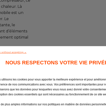
 compresseur, ce
 chaleur. Là
mobile est un
r. Le
ante, le
tant d’éléments
nnement optimal
st un élément de
e without accepting →
! Durant la saison
NOUS RESPECTONS VOTRE VIE PRIVÉ
de l’habitacle, et
les températures
tion permet bien
 utilisons les cookies pour vous apporter la meilleure expérience et pour améliorer
te pour le confort
inence de nos communications avec vous. Vos préférences sont importantes pour 
tiquement
iliserons que les données pour lesquelles vous nous avez donné votre consenteme
les que soient
ception des cookies essentiels qui sont nécessaires au fonctionnement de ce site w
me hiver, le
 de plus amples informations sur nos politiques en matière de données personnelle
etés, les