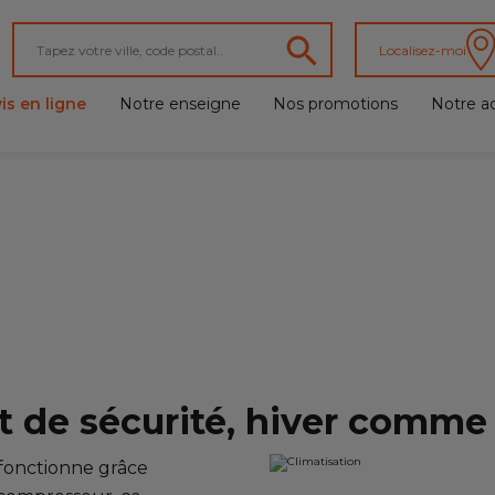
Localisez-moi
is en ligne
Notre enseigne
Nos promotions
Notre ac
 de sécurité, hiver comme 
 fonctionne grâce