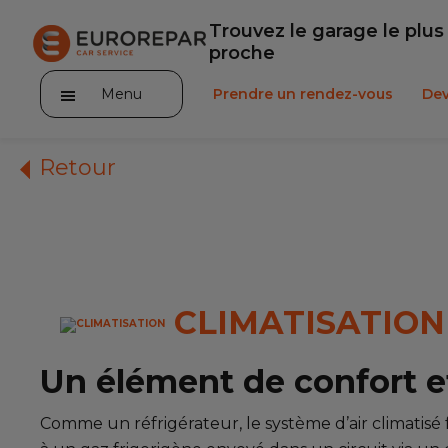
Trouvez le garage le plus
proche
Menu
Prendre un rendez-vous
Dev
Retour
Notre enseigne
Nos promotions
CLIMATISATION
Notre actualité
Un élément de confort et
Nos prestations
Comme un réfrigérateur, le système d’air climatisé
Notre gamme de pièces